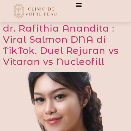
[transitionslider id="3"]
[transitionslider id="3"]
dr. Rafithia Anandita :
Viral Salmon DNA di
TikTok. Duel Rejuran vs
Vitaran vs Nucleofill