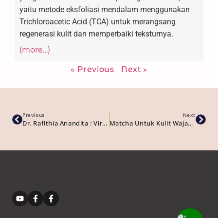
yaitu metode eksfoliasi mendalam menggunakan
Trichloroacetic Acid (TCA) untuk merangsang
regenerasi kulit dan memperbaiki teksturnya.
(more…)
« Previous
Next »
Previous
Next
Dr. Rafithia Anandita : Viral Salmon DNA Di TikTok. Duel Rejuran Vs Vitaran Vs Nucleofill
Matcha Untuk Kulit Wajah: 5 Manfaat Matcha Yang Wajib Kamu Tau