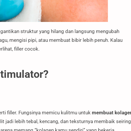
ggantikan struktur yang hilang dan langsung mengubah
u, mengisi pipi, atau membuat bibir lebih penuh. Kalau
ihat, filler cocok.
Stimulator?
rti filler. Fungsinya memicu kulitmu untuk
membuat kolage
it jadi lebih tebal, kencang, dan teksturnya membaik seiring
 karena memang “kolagen kamu sendiri” yang bekerja.