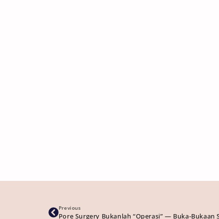
Previous
Pore Surgery Bukanlah “Operasi” — Buka-Bukaan So