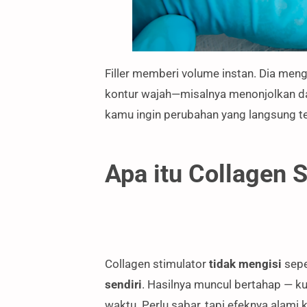
Filler memberi volume instan. Dia men
kontur wajah—misalnya menonjolkan dag
kamu ingin perubahan yang langsung terl
Apa itu Collagen 
Collagen stimulator
tidak mengisi
sepe
sendiri
. Hasilnya muncul bertahap — kul
waktu. Perlu sabar, tapi efeknya alami