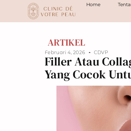
[transitionslider id="3"]
Home
Tent
[transitionslider id="3"]
ARTIKEL
Februari 4, 2026
CDVP
Filler Atau Col
Yang Cocok Un