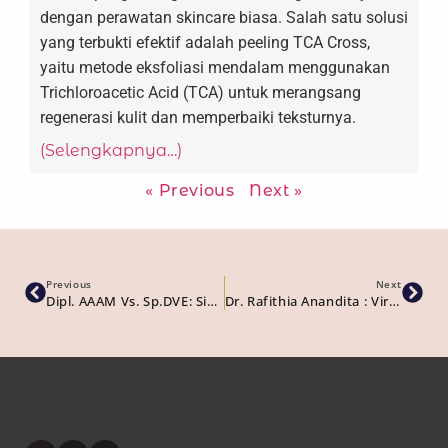
dengan perawatan skincare biasa. Salah satu solusi
yang terbukti efektif adalah peeling TCA Cross,
yaitu metode eksfoliasi mendalam menggunakan
Trichloroacetic Acid (TCA) untuk merangsang
regenerasi kulit dan memperbaiki teksturnya.
(Selengkapnya…)
« Previous
Next »
Previous
Next
Dipl. AAAM Vs. Sp.DVE: Siapa Yang Paling Tepat Untuk Perawatan Kulitmu?
Dr. Rafithia Anandita : Viral Salmon DNA Di TikTok. Duel Rejuran Vs Vitaran Vs Nucleofill