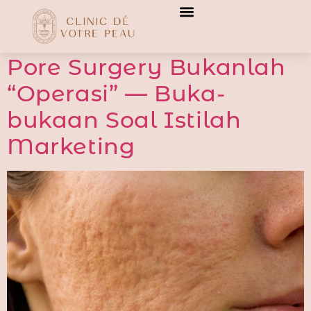
[transitionslider id="3"]
[transitionslider id="3"]
Pore Surgery Bukanlah
“Operasi” — Buka-
bukaan Soal Istilah
Marketing